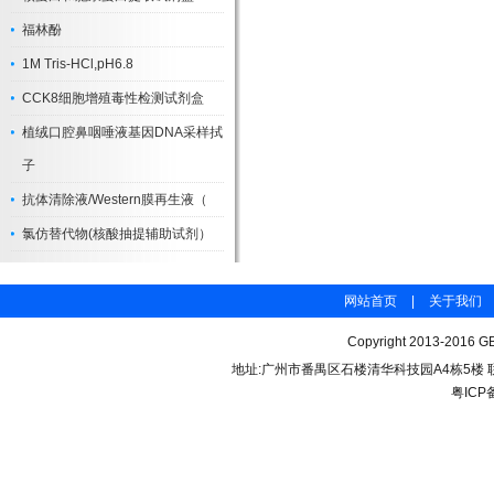
福林酚
1M Tris-HCl,pH6.8
CCK8细胞增殖毒性检测试剂盒
植绒口腔鼻咽唾液基因DNA采样拭
子
抗体清除液/Western膜再生液（
氯仿替代物(核酸抽提辅助试剂）
网站首页
|
关于我们
Copyright 2013-2016 GB
地址:广州市番禺区石楼清华科技园A4栋5楼 联系电话：
粤ICP