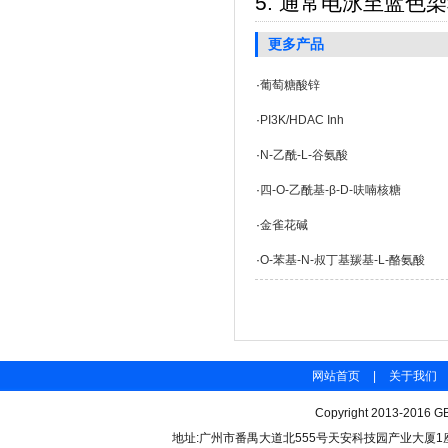
5. 通常电泳至蓝
更多产品
·
葡萄糖酸锌
·
PI3K/HDAC Inh
·
N-乙酰-L-谷氨酸
·
四-O-乙酰基-β-D-呋喃核糖
·
金雀花碱
·
O-苯基-N-叔丁基羰基-L-酪氨酸
网站首页
|
关于我们
Copyright 2013-2016 GB
地址:广州市番禺大道北555号天安科技园产业大厦1座206 联