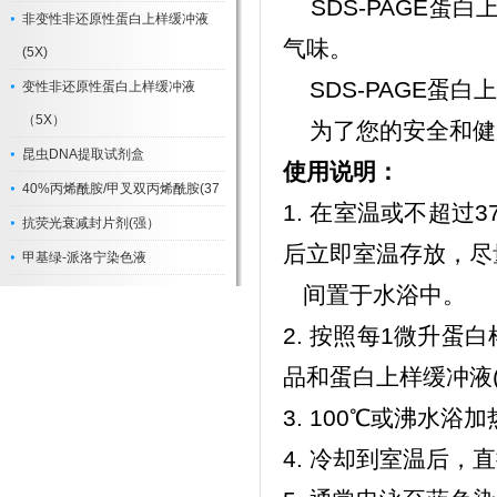
SDS-PAGE蛋白
非变性非还原性蛋白上样缓冲液
气味。
(5X)
SDS-PAGE蛋白
变性非还原性蛋白上样缓冲液
（5X）
为了您的安全和健
昆虫DNA提取试剂盒
使用说明：
40%丙烯酰胺/甲叉双丙烯酰胺(37
1. 在室温或不超过3
抗荧光衰减封片剂(强）
后立即室温存放，尽
甲基绿-派洛宁染色液
间置于水浴中。
2. 按照每1微升蛋
品和蛋白上样缓冲液(
3. 100℃或沸水浴
4. 冷却到室温后，