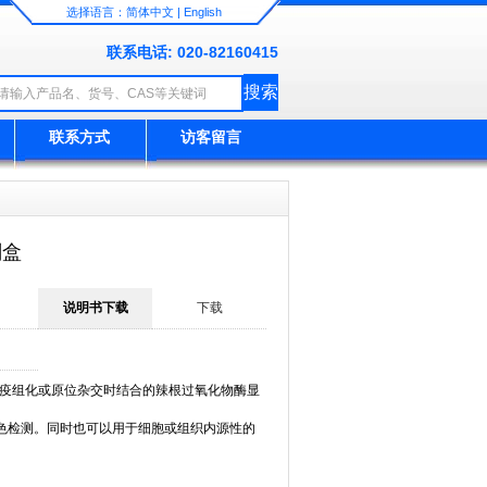
选择语言：
简体中文
|
English
联系电话: 020-82160415
联系方式
访客留言
剂盒
说明书下载
下载
免疫组化或原位杂交时结合的辣根过氧化物酶显
的显色检测。同时也可以用于细胞或组织内源性的