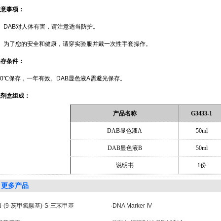
注意事项：
DAB
对人体有害，请注意适当防护。
为了您的安全和健康，请穿实验服并戴一次性手套操作。
保存条件：
20℃保存，一年有效。DAB显色液A需避光保存。
试剂盒组成：
产品名称
G3433-1
DAB
显色液
A
50ml
DAB
显色液B
50ml
说明书
1
份
更多产品
N-(9-芴甲氧羰基)-S-三苯甲基
·
DNA Marker IV