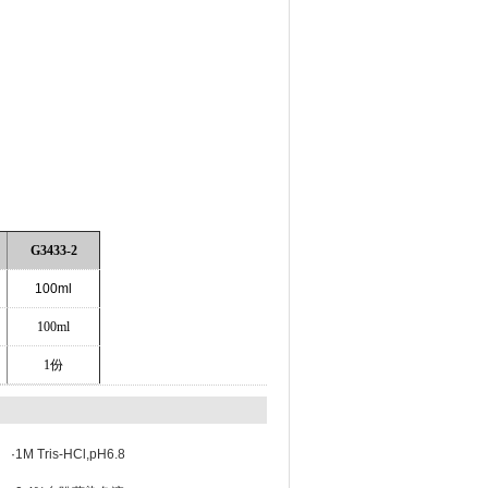
G3433-2
100ml
100ml
1
份
·
1M Tris-HCl,pH6.8