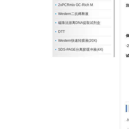
2xPCRmix GC-Rich M
Western二抗稀释液
磁珠法游离DNA提取试剂盒
DTT
Western快速转膜液(20X)
-
SDS-PAGE分离胶缓冲液(4X)
·