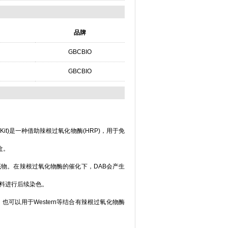
品牌
GBCBIO
GBCBIO
Kit)
是一种借助辣根过氧化物酶
(HRP)
，用于免
盒。
底物。在辣根过氧化物酶的催化下，
DAB
会产生
料进行后续染色。
，也可以用于
Western
等结合有辣根过氧化物酶