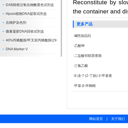
Reconstitute by slo
DAB辣根过氧化物酶显色试剂盒
the container and di
Hpure植物DNA提取试剂盒
吉姆萨染色剂
更多产品
微量凝胶DNA回收试剂盒
·
碱性副品红
40%丙烯酰胺/甲叉双丙烯酰胺(29
·
乙酸钾
DNA Marker V
·
二盐酸邻联茴香胺
·
三氯乙酸
·
8-溴-7-(2-丁炔)-3-甲基黄
·
甲基-β-环糊精
网站首页
|
关于我们