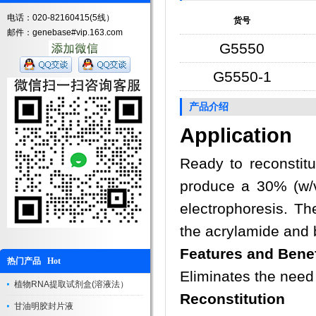
电话：020-82160415(5线）
货号
邮件：genebase#vip.163.com
G5550
G5550-1
产品介绍
Application
Ready to reconstit
produce a 30% (w/v)
electrophoresis. Th
the acrylamide and 
Features and Benef
热门产品 Hot
Eliminates the need
植物RNA提取试剂盒(溶液法）
Reconstitution
甘油明胶封片液