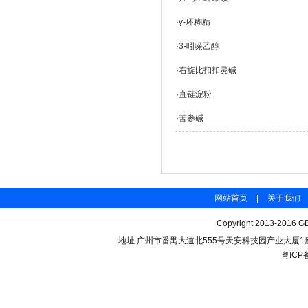
·
γ-环糊精
·
3-吲哚乙醇
·
右旋比扣扣灵碱
·
直链淀粉
·
苦参碱
网站首页
|
关于我们
Copyright 2013-2016 GB
地址:广州市番禺大道北555号天安科技园产业大厦1座206 联
粤ICP