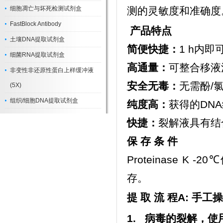
细胞凋亡与坏死检测试剂盒
测的灵敏度和准确度
FastBlock Antibody
产品特点
土壤DNA提取试剂盒
简便快捷：
1 h内
细菌RNA提取试剂盒
高通量：
可整合移液
非变性非还原性蛋白上样缓冲液
安全无毒：
无需酚/
(5X)
组织/细胞DNA提取试剂盒
纯度高：
获得的DN
快捷：
裂解液具有结
保 存 条 件
Proteinase K
存。
提
取
流
程
A:
手工操
1.
病毒的裂解，使