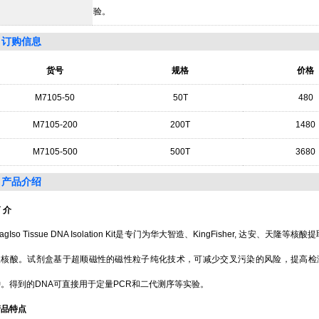
验。
订购信息
货号
规格
价格
M7105-50
50T
480
M7105-200
200T
1480
M7105-500
500T
3680
产品介绍
简
介
agIso Tissue DNA Isolation Kit是专门为华大智造、KingFisher, 达安
取核酸。试剂盒基于超顺磁性的磁性粒子纯化技术，可减少交叉污染的风险，提高检
钟。得到的DNA可直接用于定量PCR和二代测序等实验。
产品特点