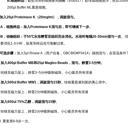
B.
细胞样品：
贴壁培养的细胞要用胰酶（#G0517）处理成细胞悬浮，然后1000
200μl Buffer ML重悬细胞。
加入
20μl Proteinase K
（
20mg/ml
），涡旋混匀。
A
．细胞样品：加入
Proteinase K
混匀后，即可继续下一步
。
B
．动物组织：于
55
℃
水浴孵育至组织完全消化。水浴时每隔
20-30min
混匀一次
。消
要消化1-3小时，鼠尾等样品也可裂解过夜。
可选步骤：
加入5μl Rnase A（用户自备，GBCBIO#P3414）颠倒混匀，在室温条
加入
400
µl Buffer MB
和
25µl MagIso Beads
，混匀。静置
3-5
分钟。
. 转移至磁力架上，静置3~5分钟吸附磁珠。小心吸弃所有溶液
.
加入
500ul Buffer MW1
，涡旋混匀
15
秒
。转移重悬液到新的离心管中。
7. 转移至磁力架上，静置2分钟吸附磁珠。小心吸弃所有溶液
.
加入
600ul 75%
乙醇
，涡旋混匀
15
秒
。
9. 转移至磁力架上，静置2分钟吸附磁珠。小心吸弃所有溶液
0. 重复第8-9步一次。