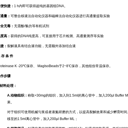
简便快捷：
1 h内即可获得超纯的基因组DNA。
高通量：
可整合移液法自动化仪器和磁棒法自动化仪器进行高通量提取实验
安全无毒：
无需酚/氯仿等有机试剂
纯度高：
获得的DNA纯度高，可直接用于芯片检测、高通量测序等实验
快捷：
裂解液具有结合液功能，无需额外添加结合液
 存 条 件
roteinase K -20℃保存、 MagIsoBeads于2~8℃保存，其他组份常温保存。
操作步骤
材料处理：
A.
动物组织：
称取<30mg的组织，加入到1.5ml的离心管中，加入200μl Buf
果。
对于组织可使用机械匀浆或者液氮研磨的方式，以提高裂解效果和减少孵育时间
移至的1.5ml离心管中，加入200μl Buffer ML；