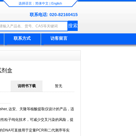
选择语言：
简体中文
|
English
联系电话: 020-82160415
联系方式
访客留言
试剂盒
说明书下载
暂无
、KingFisher, 达安、天隆等核酸提取仪设计的产品，适
磁性粒子纯化技术，可减少交叉污染的风险，提
的DNA可直接用于定量PCR和二代测序等实