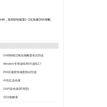
5分钟，其间轻轻振荡1~2次加速DNA溶解。
·
DAB辣根过氧化物酶显色试剂盒
·
Western专用滤纸/转印滤纸17
·
PAGE凝胶快速配制试剂盒
·
中性红染色液
·
DAPI染色液(即用型)
·
SDS裂解液