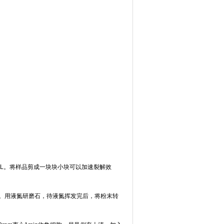
fer ML。将样品剪成一块块小块可以加速裂解效
。用液氮研磨石，待液氮挥发完后，将粉末转