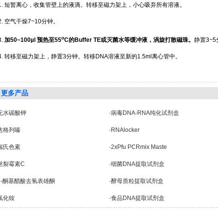
11. 短暂离心，收集管壁上的液滴。转移至磁力架上，小心吸弃所有溶液。
2. 空气干燥7~10分钟。
o
3.
加
50~100µl
预热至
55
C
的
Buffer TE
或灭菌水等缓冲液，涡旋打散磁珠。
静置3~
4. 转移至磁力架上，静置3分钟。转移DNA溶液至新的1.5ml离心管中。
更多产品
无水碳酸钾
·
病毒DNA-RNA纯化试剂盒
达格列嗪
·
RNAlocker
瑞氏色素
·
2xPfu PCRmix Maste
丝裂霉素C
·
细菌DNA提取试剂盒
7-酮基醋酸去氢表雄酮
·
酵母质粒提取试剂盒
氯化铵
·
食品DNA提取试剂盒