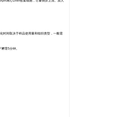
0rpm离心1min收集细胞，尽量倒弃上清。加入
化时间取决于样品使用量和组织类型，一般需
件下孵育5分钟。