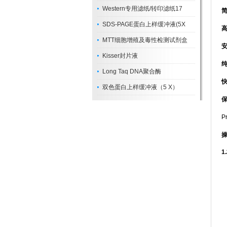
Western专用滤纸/转印滤纸17
SDS-PAGE蛋白上样缓冲液(5X
MTT细胞增殖及毒性检测试剂盒
Kisser封片液
Long Taq DNA聚合酶
双色蛋白上样缓冲液（5 X）
保
P
1.