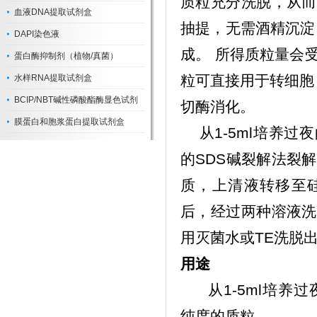
质粒充分洗脱，从而
血液DNA提取试剂盒
抽提，无需酒精沉淀
DAPI染色液
成。 所得质粒量会
蛋白酶抑制剂（植物/真菌）
粒可直接用于转细胞，
水样RNA提取试剂盒
BCIP/NBT碱性磷酸酯酶显色试剂
切酶消化。
膜蛋白和胞浆蛋白提取试剂盒
从1-5ml培养过
的SDS碱裂解法裂
质，上清液转移至硅
后，经过两种溶液洗
用灭菌水或TE洗脱出
用途
从1-5ml培养
纯度的质粒