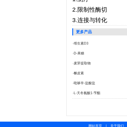
2.限制性酶切
3.连接与转化
更多产品
·
维生素D3
·
D-果糖
·
麦芽提取物
·
槲皮素
·
吡哆辛-盐酸盐
·
L-天冬氨酸1-苄酯
网站首页
|
关于我们