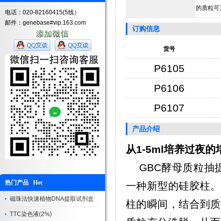
的质粒可
电话：020-82160415(5线）
邮件：genebase#vip.163.com
订购信息
货号
P6105
P6106
P6107
产品介绍
从1-5ml培养过夜的
GBC酵母质粒抽提试剂盒
热门产品 Hot
一种新型的硅胶柱。
磁珠法快速植物DNA提取试剂盒
柱的瞬间，结合到质
TTC染色液(2%)