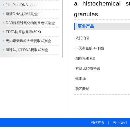
a histochemical s
1kb Plus DNA Ladde
granules.
唾液DNA提取试剂盒
DAB辣根过氧化物酶显色试剂盒
更多产品
EDTA抗原修复液(50X)
·
依托泊苷
无内毒素质粒大量提取试剂盒
·
L-天冬氨酸-4-苄酯
磁珠法拭子DNA提取试剂盒
·
细胞松弛素B
·
右旋比扣扣灵碱
·
健那绿
·
碘乙酸钠
网站首页
|
关于我们