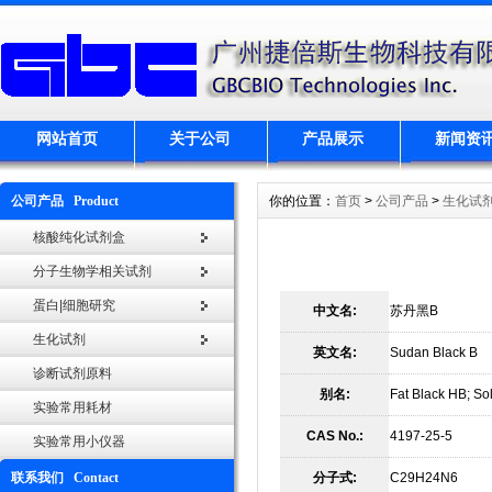
网站首页
关于公司
产品展示
新闻资
公司产品 Product
你的位置：
首页
>
公司产品
>
生化试
核酸纯化试剂盒
分子生物学相关试剂
蛋白|细胞研究
中文名:
苏丹黑B
生化试剂
英文名:
Sudan Black B
诊断试剂原料
别名:
Fat Black HB; So
实验常用耗材
CAS No.:
4197-25-5
实验常用小仪器
联系我们 Contact
分子式:
C29H24N6