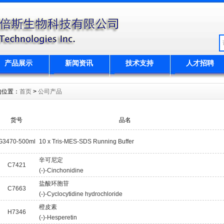
产品展示
新闻资讯
技术支持
人才招聘
的位置：
首页
>
公司产品
货号
品名
G3470-500ml
10 x Tris-MES-SDS Running Buffer
辛可尼定
C7421
(-)-Cinchonidine
盐酸环胞苷
C7663
(-)-Cyclocytidine hydrochloride
橙皮素
H7346
(-)-Hesperetin