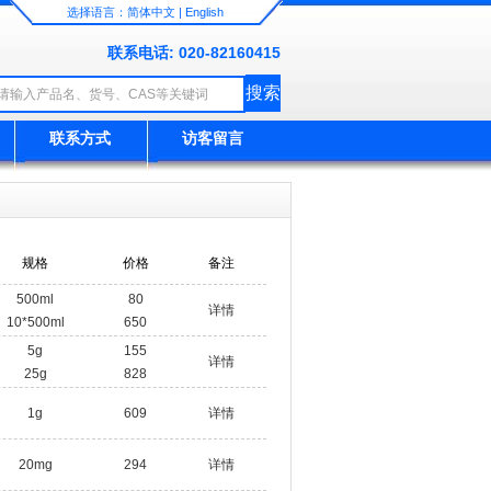
选择语言：
简体中文
|
English
联系电话: 020-82160415
联系方式
访客留言
规格
价格
备注
500ml
80
详情
10*500ml
650
5g
155
详情
25g
828
1g
609
详情
20mg
294
详情