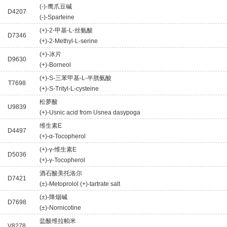
(-)-鹰爪豆碱
D4207
(-)-Sparteine
(+)-2-甲基-L-丝氨酸
D7346
(+)-2-Methyl-L-serine
(+)-冰片
D9630
(+)-Borneol
(+)-S-三苯甲基-L-半胱氨酸
T7698
(+)-S-Trityl-L-cysteine
松萝酸
U9839
(+)-Usnic acid from Usnea dasypoga
维生素E
D4497
(+)-α-Tocopherol
(+)-γ-维生素E
D5036
(+)-γ-Tocopherol
酒石酸美托洛尔
D7421
(±)-Metoprolol (+)-tartrate salt
(±)-降烟碱
D7698
(±)-Nornicotine
盐酸维拉帕米
V8278