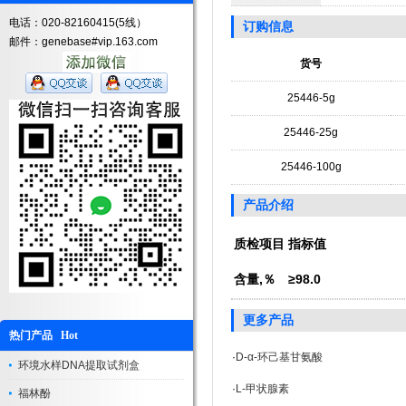
电话：020-82160415(5线）
订购信息
邮件：genebase#vip.163.com
货号
25446-5g
25446-25g
25446-100g
产品介绍
质检项目
指标值
含量,％
≥98.0
更多产品
热门产品 Hot
·
D-α-环己基甘氨酸
环境水样DNA提取试剂盒
·
L-甲状腺素
福林酚