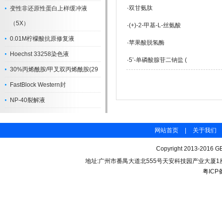
·
双甘氨肽
变性非还原性蛋白上样缓冲液
（5X）
·
(+)-2-甲基-L-丝氨酸
0.01M柠檬酸抗原修复液
·
苹果酸脱氢酶
Hoechst 33258染色液
·
5’-单磷酸腺苷二钠盐 (
30%丙烯酰胺/甲叉双丙烯酰胺(29
FastBlock Western封
NP-40裂解液
网站首页
|
关于我们
Copyright 2013-2016 GB
地址:广州市番禺大道北555号天安科技园产业大厦1座206 联
粤ICP