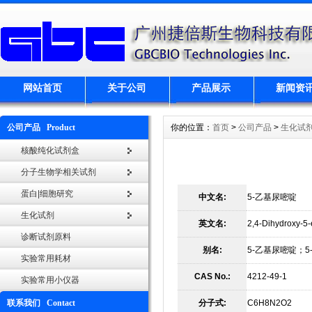
网站首页
关于公司
产品展示
新闻资
公司产品 Product
你的位置：
首页
>
公司产品
>
生化试
核酸纯化试剂盒
分子生物学相关试剂
蛋白|细胞研究
中文名:
5-乙基尿嘧啶
生化试剂
英文名:
2,4-Dihydroxy-5-
诊断试剂原料
别名:
5-乙基尿嘧啶；5-
实验常用耗材
CAS No.:
4212-49-1
实验常用小仪器
联系我们 Contact
分子式:
C6H8N2O2