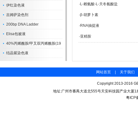
·
L-赖氨酸-L-天冬氨酸盐
伊红染色液
吉姆萨染色剂
·
β-胡萝卜素
200bp DNA Ladder
·
RNA抽提液
Elisa包被液
·
亚精胺
40%丙烯酰胺/甲叉双丙烯酰胺(19
结晶紫染色液
网站首页
|
关于我们
Copyright 2013-2016 GB
地址:广州市番禺大道北555号天安科技园产业大厦1座206 联
粤ICP