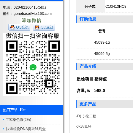
分子式:
C10H13NO3
电话：020-82160415(5线）
邮件：genebase#vip.163.com
订购信息
货号
45099-1g
45099-5g
产品介绍
质检项目
指标值
含量,％
≥98.0
更多产品
热门产品 Hot
·
D(+)-松二糖
TTC染色液(2%)
·
水合氯醛
快速植物DNA提取试剂盒