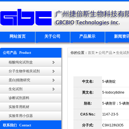
网站首页
关于公司
产品展示
新闻资
公司产品 Product
你的位置：
首页
>
公司产品
>
生化试
核酸纯化试剂盒
分子生物学相关试剂
蛋白|细胞研究
中文名:
5-碘胞啶
生化试剂
英文名:
5-Iodocytidine
诊断试剂原料
别名:
5-碘胞苷；5-碘
实验常用耗材
CAS No.:
1147-23-5
实验常用小仪器
联系我们 Contact
分子式:
C9H12IN3O5