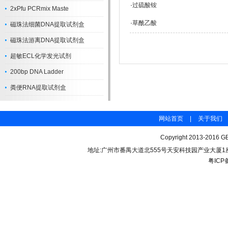
·
过硫酸铵
2xPfu PCRmix Maste
·
草酰乙酸
磁珠法细菌DNA提取试剂盒
磁珠法游离DNA提取试剂盒
超敏ECL化学发光试剂
200bp DNA Ladder
粪便RNA提取试剂盒
网站首页
|
关于我们
Copyright 2013-2016 GB
地址:广州市番禺大道北555号天安科技园产业大厦1座206 联
粤ICP