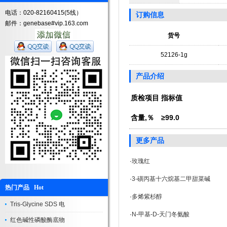
电话：020-82160415(5线）
订购信息
邮件：genebase#vip.163.com
货号
52126-1g
产品介绍
质检项目
指标值
含量,％
≥99.0
更多产品
·
玫瑰红
·
3-磺丙基十六烷基二甲甜菜碱
热门产品 Hot
·
多烯紫杉醇
Tris-Glycine SDS 电
·
N-甲基-D-天门冬氨酸
红色碱性磷酸酶底物