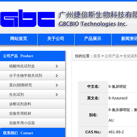
网站首页
关于公司
产品展示
新闻资
公司产品 Product
你的位置：
首页
>
公司产品
>
生化试
核酸纯化试剂盒
分子生物学相关试剂
蛋白|细胞研究
中文名:
6-氮尿嘧啶
生化试剂
英文名:
6-Azauracil
诊断试剂原料
6-氮杂脲嘧啶；氮杂
实验常用耗材
别名:
AU
实验常用小仪器
CAS No.:
461-89-2
联系我们 Contact