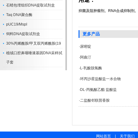
用途：
石蜡包埋组织DNA提取试剂盒
抑菌及阻肿瘤剂。RNA合成抑制剂
Taq DNA聚合酶
pUC19/MspI
更多产品
饲料DNA提取试剂盒
30%丙烯酰胺/甲叉双丙烯酰胺(19
·
尿嘧啶
植绒口腔鼻咽唾液基因DNA采样拭
·
阿曲汀
子套
·
L-乳酸脱氢酶
·
环丙沙星盐酸盐一水合物
·
DL-丙氨酸乙酯 盐酸盐
·
二盐酸邻联茴香胺
网站首页
|
关于我们