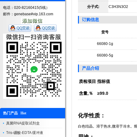
分子式:
C3H3N3O2
电话：020-82160415(5线）
邮件：genebase#vip.163.com
订购信息
货号
66080-1g
66080-5g
产品介绍
质检项目
指标值
含量,％
≥99.0
热门产品 Hot
化学性质：
真菌RNA提取试剂盒
白色结晶。溶于热水,微溶于冷水。熔点
Tris-硼酸-EDTA 缓冲液