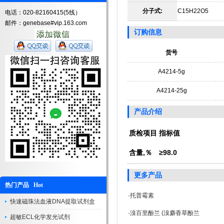
分子式:
C15H22O5
电话：020-82160415(5线）
邮件：genebase#vip.163.com
订购信息
货号
A4214-5g
A4214-25g
产品介绍
质检项目
指标值
含量,％
≥98.0
更多产品
热门产品 Hot
·
托普霉素
快速磁珠法血液DNA提取试剂盒
·
溴百里酚兰 (溴麝香草酚兰
超敏ECL化学发光试剂