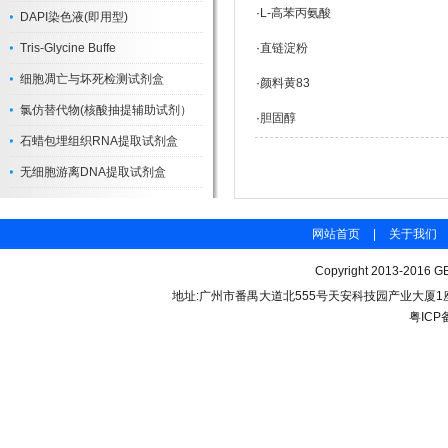
·
L-高苯丙氨酸
DAPI染色液(即用型)
Tris-Glycine Buffe
·
直链淀粉
细胞凋亡与坏死检测试剂盒
·
颜料黄83
氯仿替代物(核酸抽提辅助试剂）
·
胆固醇
石蜡包埋组织RNA提取试剂盒
无细胞游离DNA提取试剂盒
网站首页
|
关于我们
Copyright 2013-2016 GB
地址:广州市番禺大道北555号天安科技园产业大厦1座206 联
粤ICP