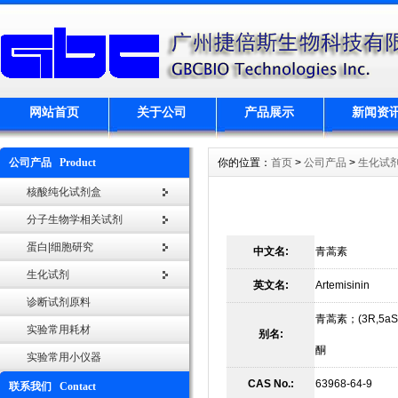
网站首页
关于公司
产品展示
新闻资
公司产品 Product
你的位置：
首页
>
公司产品
>
生化试
核酸纯化试剂盒
分子生物学相关试剂
蛋白|细胞研究
中文名:
青蒿素
生化试剂
英文名:
Artemisinin
诊断试剂原料
青蒿素；(3R,5aS,6
实验常用耗材
别名:
酮
实验常用小仪器
CAS No.:
63968-64-9
联系我们 Contact