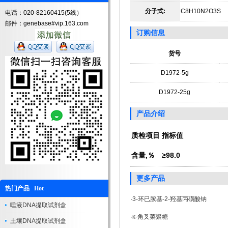
分子式:
C8H10N2O3S
电话：020-82160415(5线）
邮件：genebase#vip.163.com
订购信息
货号
D1972-5g
D1972-25g
产品介绍
质检项目
指标值
含量,％
≥98.0
更多产品
热门产品 Hot
·
3-环已胺基-2-羟基丙磺酸钠
唾液DNA提取试剂盒
·
κ-角叉菜聚糖
土壤DNA提取试剂盒