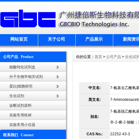
网站首页
关于公司
产品展示
新闻资
公司产品 Product
你的位置：
首页
>
公司产品
>
生化试
核酸纯化试剂盒
分子生物学相关试剂
蛋白|细胞研究
中文名:
7-氨基去乙酰氧
生化试剂
英文名:
7-Aminodesaceto
诊断试剂原料
7-氨基脱乙酰氧基头
实验常用耗材
别名:
辛-2-烯-2-羧酸
实验常用小仪器
CAS No.:
22252-43-3
联系我们 Contact