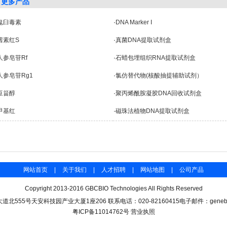
更多产品
鬼臼毒素
·
DNA Marker I
茜素红S
·
真菌DNA提取试剂盒
人参皂苷Rf
·
石蜡包埋组织RNA提取试剂盒
人参皂苷Rg1
·
氯仿替代物(核酸抽提辅助试剂）
豆甾醇
·
聚丙烯酰胺凝胶DNA回收试剂盒
甲基红
·
磁珠法植物DNA提取试剂盒
网站首页
|
关于我们
|
人才招聘
|
网站地图
|
公司产品
Copyright 2013-2016 GBCBIO Technologies All Rights Reserved
北555号天安科技园产业大厦1座206 联系电话：020-82160415电子邮件：genebase#
粤ICP备11014762号
营业执照