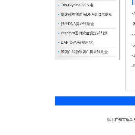
Tris-Glycine SDS 电
·
快速磁珠法血液DNA提取试剂盒
拭子DNA提取试剂盒
·
Bradford蛋白浓度测定试剂盒
·
DAPI染色液(即用型)
·
膜蛋白和胞浆蛋白提取试剂盒
·
·
地址:广州市番禺大道