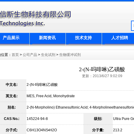
产品展示
新闻资讯
技术支持
人才招聘
的位置：
首页
>
公司产品
>
生化试剂
>
生物缓冲试剂
2-(N-吗啡啉)乙磺酸
更新：2013/6/27 9:02:09
中文名:
2-(N-吗啡啉)乙磺酸
英文名:
MES, Free Acid, Monohydrate
别名:
2-(N-Morpholino) Ethanesulfonic Acid; 4-Morpholineethanesulfon
CAS No.:
145224-94-8
级别:
Ultra Pure G
分子式:
C6H13O4NS•H2O
分子量:
213.2