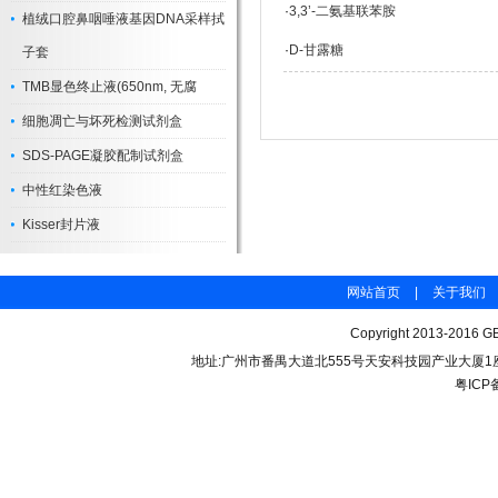
·
3,3’-二氨基联苯胺
植绒口腔鼻咽唾液基因DNA采样拭
·
D-甘露糖
子套
TMB显色终止液(650nm, 无腐
细胞凋亡与坏死检测试剂盒
SDS-PAGE凝胶配制试剂盒
中性红染色液
Kisser封片液
网站首页
|
关于我们
Copyright 2013-2016 GB
地址:广州市番禺大道北555号天安科技园产业大厦1座206 联
粤ICP