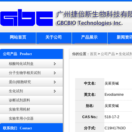
网站首页
关于公司
产品展示
新闻资
公司产品 Product
你的位置：
首页
>
公司产品
>
生化试
核酸纯化试剂盒
分子生物学相关试剂
蛋白|细胞研究
中文名:
吴茱萸碱
生化试剂
英文名:
Evodiamine
诊断试剂原料
别名:
吴茱萸碱
实验常用耗材
CAS No.:
518-17-2
实验常用小仪器
联系我们 Contact
分子式:
C19H17N3O