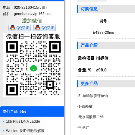
电话：020-82160415(5线）
订购信息
邮件：genebase#vip.163.com
货号
E4383-20mg
产品介绍
质检项目
指标值
含量,％
≥98.0
更多产品
·
5‘-单磷酸腺苷单钠
·
1-萘酚酞
热门产品 Hot
·
无水磷酸氢二钠
1kb Plus DNA Ladde
·
甲基红
Western及IP细胞裂解液