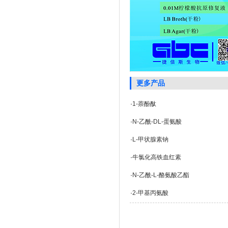
更多产品
·
1-萘酚酞
·
N-乙酰-DL-蛋氨酸
·
L-甲状腺素钠
·
牛氯化高铁血红素
·
N-乙酰-L-酪氨酸乙酯
·
2-甲基丙氨酸