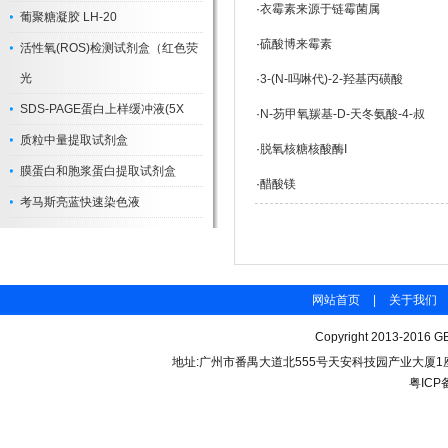
·
衣霉素来源于链霉菌属
葡聚糖凝胶 LH-20
·
硫酸博来霉素
活性氧(ROS)检测试剂盒（红色荧
光
·
3-(N-吗啉代)-2-羟基丙磺酸
SDS-PAGE蛋白上样缓冲液(5X
·
N-芴甲氧羰基-D-天冬氨酸-4-叔
质粒中量提取试剂盒
·
脱氧核糖核酸酶I
膜蛋白和胞浆蛋白提取试剂盒
·
醋酸镁
考马斯亮蓝快速染色液
网站首页
|
关于我们
Copyright 2013-2016 GB
地址:广州市番禺大道北555号天安科技园产业大厦1座206 联
粤ICP