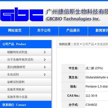
网站首页
关于公司
产品展示
新闻资
公司产品 Product
你的位置：
首页
>
公司产品
>
生化试
核酸纯化试剂盒
分子生物学相关试剂
蛋白|细胞研究
中文名:
戊二醛 (25%)
生化试剂
英文名:
Glutaraldehyde s
诊断试剂原料
别名:
Pentane-1,5-dial;
实验常用耗材
CAS No.:
111-30-8
实验常用小仪器
联系我们 Contact
分子式:
C5H8O2