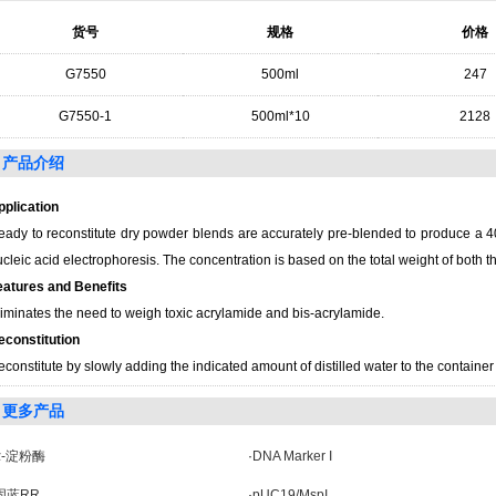
货号
规格
价格
G7550
500ml
247
G7550-1
500ml*10
2128
产品介绍
pplication
eady to reconstitute dry powder blends are accurately pre-blended to produce a 40
cleic acid electrophoresis. The concentration is based on the total weight of both 
eatures and Benefits
liminates the need to weigh toxic acrylamide and bis-acrylamide.
econstitution
constitute by slowly adding the indicated amount of distilled water to the container
更多产品
α-淀粉酶
·
DNA Marker I
固蓝RR
·
pUC19/MspI