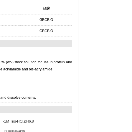
品牌
GBCBIO
GBCBIO
% (w/v) stock solution for use in protein and
the acrylamide and bis-acrylamide.
 and dissolve contents.
·
1M Tris-HCl,pH6.8
·
红细胞裂解液