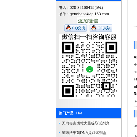
电话：020-82160415(5线）
邮件：genebase#vip.163.com
A
R
nu
F
E
R
Re
热门产品 Hot
无内毒素质粒大量提取试剂盒
·
磁珠法细菌DNA提取试剂盒
·