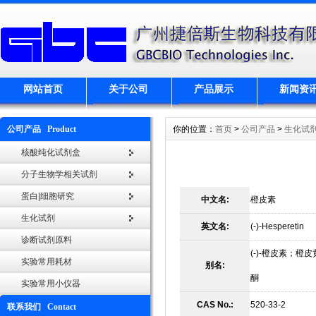
网站首页
关于公司
产品展示
新闻资
公司产品 Product
你的位置：
首页
>
公司产品
>
生化试
核酸纯化试剂盒
分子生物学相关试剂
蛋白|细胞研究
中文名:
橙皮素
生化试剂
英文名:
(-)-Hesperetin
诊断试剂原料
(-)-橙皮素；橙皮黄
实验常用耗材
别名:
酮
实验常用小仪器
CAS No.:
520-33-2
联系我们 Contact