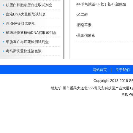
·
N-苄氧羰基-O-叔丁基-L-丝氨酸
核蛋白和胞浆蛋白提取试剂盒
血液DNA大量提取试剂盒
·
乙二醇
总RNA提取试剂盒
·
肥皂草素
磁珠法快速植物DNA提取试剂盒
·
星形孢菌素
细胞凋亡与坏死检测试剂盒
考马斯亮蓝快速染色液
网站首页
|
关于我们
Copyright 2013-2016 GB
地址:广州市番禺大道北555号天安科技园产业大厦1座206 联
粤ICP