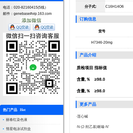
分子式:
C16H14O6
电话：020-82160415(5线）
邮件：genebase#vip.163.com
订购信息
货号
H7346-20mg
产品介绍
质检项目
指标值
含量,％
≥98.0
含量,％
≥98.0
更多产品
热门产品 Hot
·
莲心碱
丽春红染色液
·
N-(2-羟乙基)哌嗪-N'
彗星电泳试剂盒