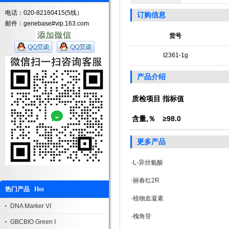
电话：020-82160415(5线）
订购信息
邮件：genebase#vip.163.com
货号
I2361-1g
产品介绍
质检项目
指标值
含量,％
≥98.0
更多产品
·
L-异丝氨酸
·
丽春红2R
热门产品 Hot
·
植物血凝素
DNA Marker VI
·
槐角苷
GBCBIO Green I