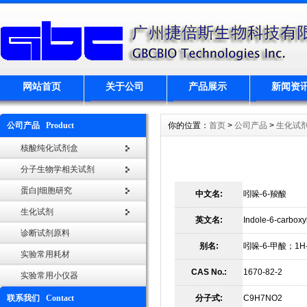
网站首页
关于公司
产品展示
新闻资
公司产品 Product
你的位置：
首页
>
公司产品
>
生化试
核酸纯化试剂盒
分子生物学相关试剂
蛋白|细胞研究
中文名:
吲哚-6-羧酸
生化试剂
英文名:
Indole-6-carboxyl
诊断试剂原料
别名:
吲哚-6-甲酸；1H
实验常用耗材
CAS No.:
1670-82-2
实验常用小仪器
联系我们 Contact
分子式:
C9H7NO2