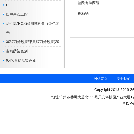
·
盐酸鲁拉西酮
DTT
·
糖精钠
四甲基乙二胺
活性氧(ROS)检测试剂盒（绿色荧
光
30%丙烯酰胺/甲叉双丙烯酰胺(29
吉姆萨染色剂
0.4%台盼蓝染色液
网站首页
|
关于我们
Copyright 2013-2016 GB
地址:广州市番禺大道北555号天安科技园产业大厦1座206 联
粤ICP