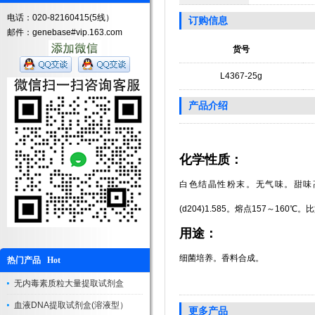
电话：020-82160415(5线）
订购信息
邮件：genebase#vip.163.com
货号
L4367-25g
产品介绍
化学性质：
白色结晶性粉末。无气味。甜味高于
(d204)1.585。熔点157～160℃。比旋
用途：
细菌培养。香料合成。
热门产品 Hot
无内毒素质粒大量提取试剂盒
血液DNA提取试剂盒(溶液型）
更多产品