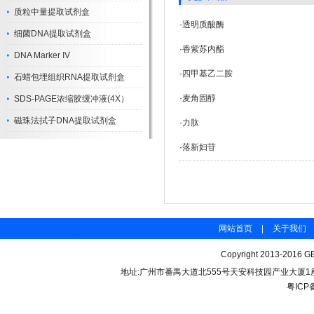
质粒中量提取试剂盒
·
透明质酸酶
细菌DNA提取试剂盒
·
香紫苏内酯
DNA Marker IV
·
四甲基乙二胺
石蜡包埋组织RNA提取试剂盒
·
麦角固醇
SDS-PAGE浓缩胶缓冲液(4X）
磁珠法拭子DNA提取试剂盒
·
力肽
·
落新妇苷
网站首页
|
关于我们
Copyright 2013-2016 GB
地址:广州市番禺大道北555号天安科技园产业大厦1座206 联
粤ICP