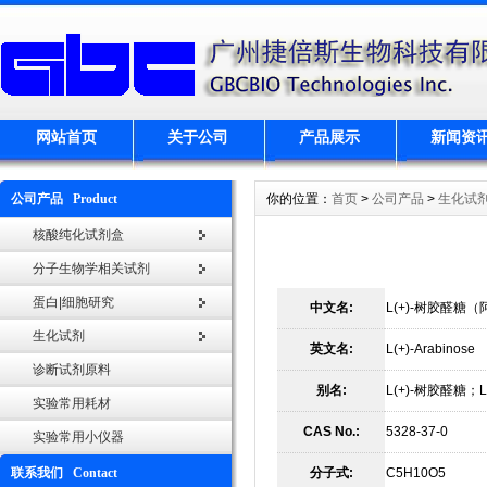
网站首页
关于公司
产品展示
新闻资
公司产品 Product
你的位置：
首页
>
公司产品
>
生化试
核酸纯化试剂盒
分子生物学相关试剂
蛋白|细胞研究
中文名:
L(+)-树胶醛糖
生化试剂
英文名:
L(+)-Arabinose
诊断试剂原料
别名:
L(+)-树胶醛糖；L
实验常用耗材
CAS No.:
5328-37-0
实验常用小仪器
联系我们 Contact
分子式:
C5H10O5