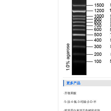
更多产品
·
齐墩果酸
·
5-溴-4-氯-3-吲哚-β-D-半
·
胶原蛋白来源于鱼鳞和皮肤