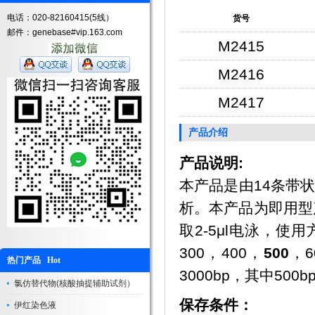
电话：020-82160415(5线）
货号
邮件：genebase#vip.163.com
M2415
M2416
M2417
产品介绍
产品说明:
本产品是由
14
条带
析。本产品为即用型
取
2-5μl
电泳，使用
300
，
400
，
500
，
6
热门产品 Hot
3000
bp
，其中
500b
氯仿替代物(核酸抽提辅助试剂）
保存条件：
伊红染色液