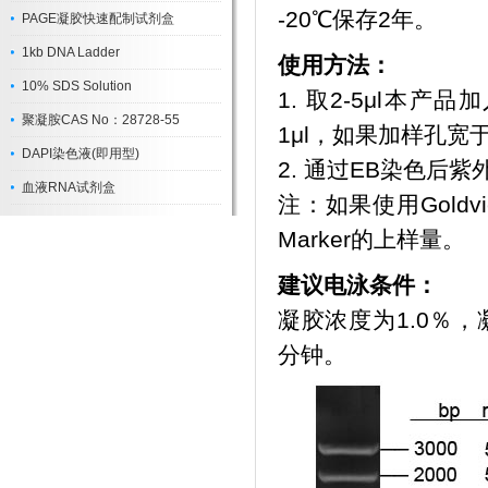
-20℃保存2年。
PAGE凝胶快速配制试剂盒
1kb DNA Ladder
使用方法：
10% SDS Solution
1. 取2-5μl本
聚凝胺CAS No：28728-55
1μl，如果加样孔
DAPI染色液(即用型)
2. 通过EB染色后
血液RNA试剂盒
注：如果使用Gold
Marker的上样量。
建议电泳条件：
凝胶浓度为1.0％，凝
分钟。