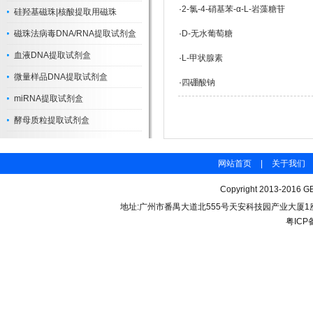
·
2-氯-4-硝基苯-α-L-岩藻糖苷
硅羟基磁珠|核酸提取用磁珠
磁珠法病毒DNA/RNA提取试剂盒
·
D-无水葡萄糖
血液DNA提取试剂盒
·
L-甲状腺素
微量样品DNA提取试剂盒
·
四硼酸钠
miRNA提取试剂盒
酵母质粒提取试剂盒
网站首页
|
关于我们
Copyright 2013-2016 GB
地址:广州市番禺大道北555号天安科技园产业大厦1座206 联
粤ICP