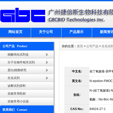
网站首页
关于公司
产品展示
新闻资
公司产品 Product
你的位置：
首页
>
公司产品
>
生化试
核酸纯化试剂盒
分子生物学相关试剂
蛋白|细胞研究
中文名:
叔丁氧羰基-芴甲
生化试剂
英文名:
N-epsilon-FMOC
诊断试剂原料
N-(叔丁氧羰基)-N
实验常用耗材
别名:
氨酸；Nα-Boc-Nε
实验常用小仪器
CAS No.:
84624-27-1
联系我们 Contact