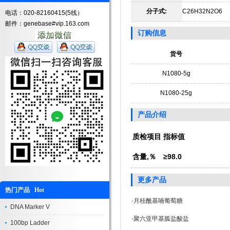
分子式:
C26H32N2O6
电话：020-82160415(5线）
邮件：genebase#vip.163.com
订购信息
货号
N1080-5g
N1080-25g
产品介绍
质检项目
指标值
含量,％
≥98.0
更多产品
热门产品 Hot
·
月桂酰基喃葡萄糖
DNA Marker V
·
聚六亚甲基胍盐酸盐
100bp Ladder