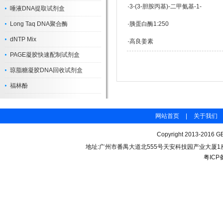
·
3-(3-胆胺丙基)-二甲氨基-1-
唾液DNA提取试剂盒
Long Taq DNA聚合酶
·
胰蛋白酶1:250
dNTP Mix
·
高良姜素
PAGE凝胶快速配制试剂盒
琼脂糖凝胶DNA回收试剂盒
福林酚
网站首页
|
关于我们
Copyright 2013-2016 GB
地址:广州市番禺大道北555号天安科技园产业大厦1座206 联
粤ICP