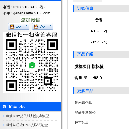
电话：020-82160415(5线）
订购信息
邮件：genebase#vip.163.com
货号
N1529-5g
N1529-25g
产品介绍
质检项目
指标值
含量,％
≥98.0
更多产品
·
鲁米诺钠盐
热门产品 Hot
·
醋酸地塞米松
血液DNA提取试剂盒(溶液型）
·
环丙沙星
磁珠法唾液DNA提取试剂盒