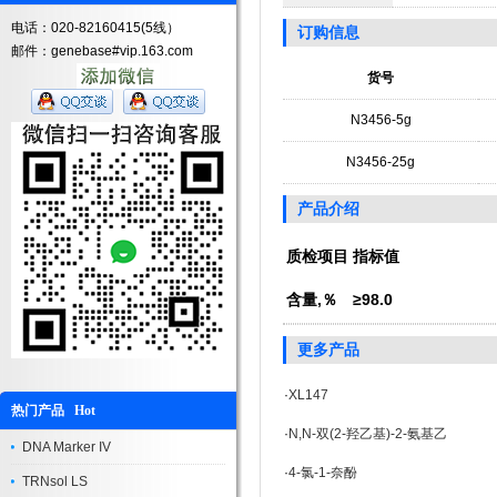
电话：020-82160415(5线）
订购信息
邮件：genebase#vip.163.com
货号
N3456-5g
N3456-25g
产品介绍
质检项目
指标值
含量,％
≥98.0
更多产品
·
XL147
热门产品 Hot
·
N,N-双(2-羟乙基)-2-氨基乙
DNA Marker IV
·
4-氯-1-奈酚
TRNsol LS