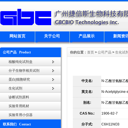
网站首页
关于公司
产品展示
新闻资
公司产品 Product
你的位置：
首页
>
公司产品
>
生化试
核酸纯化试剂盒
分子生物学相关试剂
蛋白|细胞研究
中文名:
N-乙酰甘氨酸乙
生化试剂
英文名:
N-Acetylglycine e
诊断试剂原料
别名:
N-乙酰甘氨酸乙
实验常用耗材
CAS No.:
1906-82-7
实验常用小仪器
联系我们 Contact
分子式:
C6H11NO3