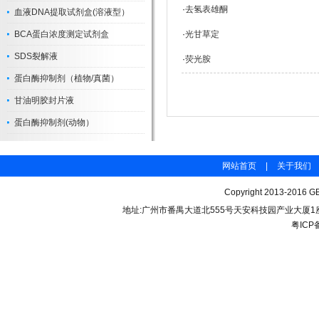
·
去氢表雄酮
血液DNA提取试剂盒(溶液型）
BCA蛋白浓度测定试剂盒
·
光甘草定
SDS裂解液
·
荧光胺
蛋白酶抑制剂（植物/真菌）
甘油明胶封片液
蛋白酶抑制剂(动物）
网站首页
|
关于我们
Copyright 2013-2016 GB
地址:广州市番禺大道北555号天安科技园产业大厦1座206 联
粤ICP