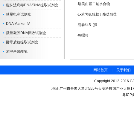
·
培美曲塞二钠水合物
磁珠法病毒DNA/RNA提取试剂盒
彗星电泳试剂盒
·
L-苯丙氨酸叔丁酯盐酸盐
DNA Marker IV
·
丽春红S (猩
微量凝胶DNA回收试剂盒
·
鸟嘌呤
酵母质粒提取试剂盒
苯甲基磺酰氟
网站首页
|
关于我们
Copyright 2013-2016 GB
地址:广州市番禺大道北555号天安科技园产业大厦1座206 联
粤ICP