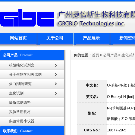
网站首页
关于公司
产品展示
新闻资
公司产品 Product
你的位置：
首页
>
公司产品
>
生化试
核酸纯化试剂盒
分子生物学相关试剂
蛋白|细胞研究
中文名:
O-苯基-N-叔丁基
生化试剂
英文名:
O-Benzyl-N-|tert|
诊断试剂原料
N-(苄氧羰基)-O
实验常用耗材
别名:
酪氨酸；Z-O-苄基-L
实验常用小仪器
CAS No.:
16677-29-5
联系我们 Contact