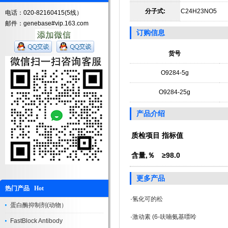
分子式:
C24H23NO5
电话：020-82160415(5线）
邮件：genebase#vip.163.com
订购信息
货号
O9284-5g
O9284-25g
产品介绍
质检项目
指标值
含量,％
≥98.0
更多产品
热门产品 Hot
·
氢化可的松
蛋白酶抑制剂(动物）
·
激动素 (6-呋喃氨基嘌呤
FastBlock Antibody