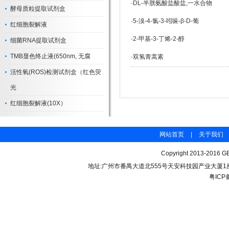
·
DL-半胱氨酸盐酸盐,一水合物
酵母质粒提取试剂盒
·
5-溴-4-氯-3-吲哚-β-D-葡
红细胞裂解液
·
2-甲基-3-丁烯-2-醇
细菌RNA提取试剂盒
TMB显色终止液(650nm, 无腐
·
双氢青蒿素
活性氧(ROS)检测试剂盒（红色荧
光
红细胞裂解液(10X）
网站首页
|
关于我们
Copyright 2013-2016 GB
地址:广州市番禺大道北555号天安科技园产业大厦1座206 联
粤ICP