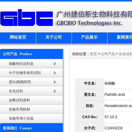
网站首页
关于公司
产品展示
新闻资
公司产品 Product
你的位置：
首页
>
公司产品
>
生化试
核酸纯化试剂盒
分子生物学相关试剂
蛋白|细胞研究
中文名:
棕榈酸
生化试剂
英文名:
Palmitic acid
诊断试剂原料
别名:
Hexadecanoic ac
实验常用耗材
CAS No.:
57-10-3
实验常用小仪器
联系我们 Contact
分子式:
C16H32O2