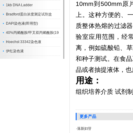
10mm到500mm
1kb DNA Ladder
上。这种方便的、一
Bradford蛋白浓度测定试剂盒
DAPI染色液(即用型)
质整体热熔的过滤器（
40%丙烯酰胺/甲叉双丙烯酰胺(19
验室应用范围，经
Hoechst 33342染色液
离，例如硫酸铅、草
伊红染色液
和种子测试。在食品
品或者抽提液体，也
用途：
组织培养介质 试剂制
更多产品
·
落新妇苷