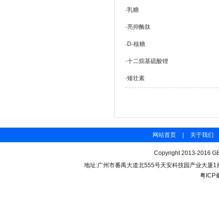
·
乳糖
·
亮抑酶肽
·
D-核糖
·
十二烷基硫酸锂
·
矮壮素
网站首页
|
关于我们
Copyright 2013-2016 GB
地址:广州市番禺大道北555号天安科技园产业大厦1座206 联
粤ICP