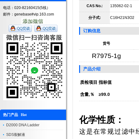
CAS No.:
135062-02-1
电话：020-82160415(5线）
邮件：genebase#vip.163.com
分子式:
C16H21N3O2
订购信息
货号
R7975-1g
产品介绍
质检项目
指标值
含量,％
≥99.0
热门产品 Hot
化学性质：
D2000 DNA Ladder
这是在常规过滤中
SDS裂解液