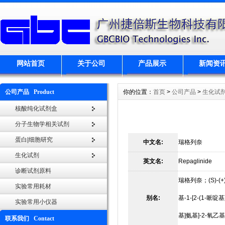
网站首页
关于公司
产品展示
新闻资
公司产品 Product
你的位置：
首页
>
公司产品
>
生化试
核酸纯化试剂盒
分子生物学相关试剂
蛋白|细胞研究
中文名:
瑞格列奈
生化试剂
英文名:
Repaglinide
诊断试剂原料
瑞格列奈；(S)-(+)
实验常用耗材
别名:
基-1-[2-(1-哌啶
实验常用小仪器
基]氨基]-2-氧乙
联系我们 Contact