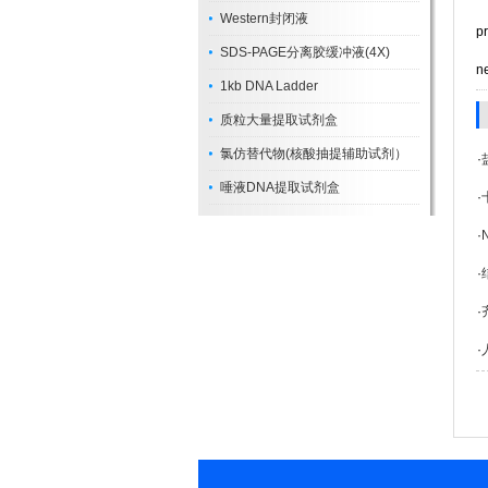
Western封闭液
p
SDS-PAGE分离胶缓冲液(4X)
n
1kb DNA Ladder
质粒大量提取试剂盒
氯仿替代物(核酸抽提辅助试剂）
·
唾液DNA提取试剂盒
·
·
·
·
·