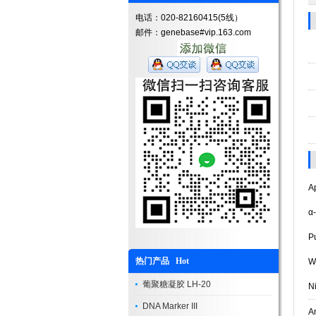
电话：020-82160415(5线）
邮件：genebase#vip.163.com
Ap
α-
Pu
热门产品 Hot
Wa
葡聚糖凝胶 LH-20
Ni
DNA Marker III
An