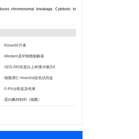
nduces chromosomal breakage. Cytotoxic to
·
Kisser封片液
·
Western及IP细胞裂解液
·
SDS-PAGE蛋白上样缓冲液(5X
·
细胞凋亡-Hoechst染色试剂盒
·
0.4%台盼蓝染色液
·
蛋白酶抑制剂（细菌）