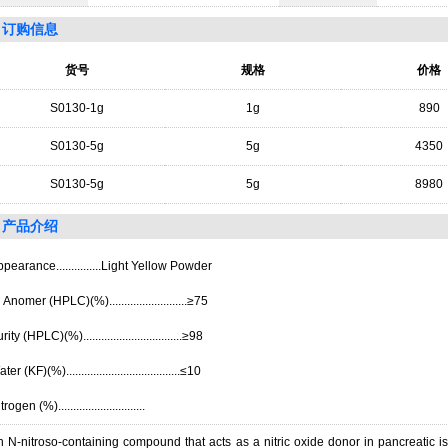
订购信息
货号
规格
价格
S0130-1g
1g
890
S0130-5g
5g
4350
S0130-5g
5g
8980
产品介绍
pearance...............Light Yellow Powder
 Anomer (HPLC)(%)..........................≥75
rity (HPLC)(%).................................≥98
ter (KF)(%)......................................≤10
trogen (%).............................
 N-nitroso-containing compound that acts as a nitric oxide donor in pancreatic isl