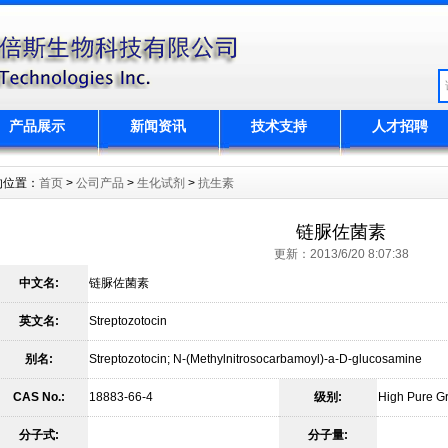
产品展示
新闻资讯
技术支持
人才招聘
的位置：
首页
>
公司产品
>
生化试剂
>
抗生素
链脲佐菌素
更新：2013/6/20 8:07:38
中文名:
链脲佐菌素
英文名:
Streptozotocin
别名:
Streptozotocin; N-(Methylnitrosocarbamoyl)-a-D-glucosamine
CAS No.:
18883-66-4
级别:
High Pure G
分子式:
分子量: