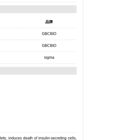
品牌
GBCBIO
GBCBIO
sigma
ets; induces death of insulin-secreting cells,