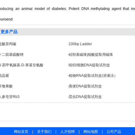
roducing an animal model of diabetes. Potent DNA methylating agent that i
euroend
更多产品
盐酸异丙嗪
·
100bp Ladder
十二烷基硫酸锂
·
硅羟基磁珠|核酸提取用磁珠
N-芴甲氧羰基-D-苯基甘氨酸
·
组织/细胞DNA提取试剂盒
结晶紫
·
植物RNA提取试剂盒(溶液法）
齐墩果酸
·
粪便DNA提取试剂盒
人参皂苷Rb3
·
昆虫DNA提取试剂盒
网站首页
|
关于我们
|
人才招聘
|
网站地图
|
公司产品