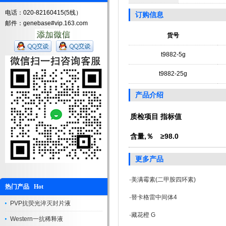
电话：020-82160415(5线）
订购信息
邮件：genebase#vip.163.com
货号
t9882-5g
t9882-25g
产品介绍
质检项目
指标值
含量,％
≥98.0
更多产品
·
美满霉素(二甲胺四环素)
热门产品 Hot
·
替卡格雷中间体4
PVP抗荧光淬灭封片液
·
藏花橙 G
Western一抗稀释液