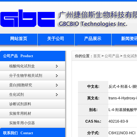
网站首页
关于公司
产品展示
新闻资
公司产品 Product
你的位置：
首页
>
公司产品
>
生化试
核酸纯化试剂盒
分子生物学相关试剂
蛋白|细胞研究
中文名:
反式-4-羟基-L
生化试剂
英文名:
trans-4-Hydroxy-
诊断试剂原料
别名:
L-4-羟基脯氨酸
实验常用耗材
CAS No.:
40216-83-9
实验常用小仪器
联系我们 Contact
分子式:
C6H11NO3·HCl