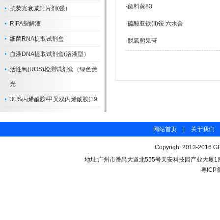
·
颜料黄83
抗荧光衰减封片剂(强）
RIPA裂解液
·
硫酸亚铁(II)铵 六水合
细菌RNA提取试剂盒
·
脱氧熊果苷
血液DNA提取试剂盒(溶液型）
活性氧(ROS)检测试剂盒（绿色荧
光
30%丙烯酰胺/甲叉双丙烯酰胺(19
网站首页
|
关于我们
Copyright 2013-2016 GB
地址:广州市番禺大道北555号天安科技园产业大厦1座206 联
粤ICP