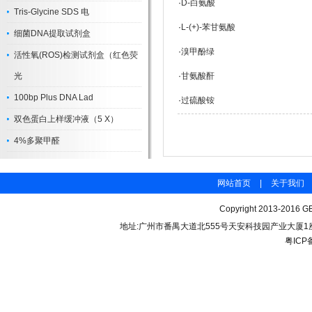
·
D-白氨酸
Tris-Glycine SDS 电
·
L-(+)-苯甘氨酸
细菌DNA提取试剂盒
·
溴甲酚绿
活性氧(ROS)检测试剂盒（红色荧
光
·
甘氨酸酐
100bp Plus DNA Lad
·
过硫酸铵
双色蛋白上样缓冲液（5 X）
4%多聚甲醛
网站首页
|
关于我们
Copyright 2013-2016 GB
地址:广州市番禺大道北555号天安科技园产业大厦1座206 联
粤ICP