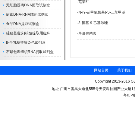
·
苋菜红
无细胞游离DNA提取试剂盒
·
N-(9-芴甲氧羰基)-S-三苯甲基
病毒DNA-RNA纯化试剂盒
·
3-氨基-9-乙基咔唑
食品DNA提取试剂盒
硅羟基磁珠|核酸提取用磁珠
·
星形孢菌素
β-半乳糖苷酶染色试剂盒
石蜡包埋组织RNA提取试剂盒
网站首页
|
关于我们
Copyright 2013-2016 GB
地址:广州市番禺大道北555号天安科技园产业大厦1座206 联
粤ICP