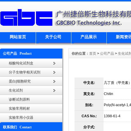
网站首页
关于公司
产品展示
新闻资
公司产品 Product
你的位置：
首页
>
公司产品
>
生化试
核酸纯化试剂盒
分子生物学相关试剂
蛋白|细胞研究
中文名:
几丁质（甲壳素
生化试剂
英文名:
Chitin
诊断试剂原料
别名:
Poly(N-acetyl-1,
实验常用耗材
CAS No.:
1398-61-4
实验常用小仪器
联系我们 Contact
分子式: