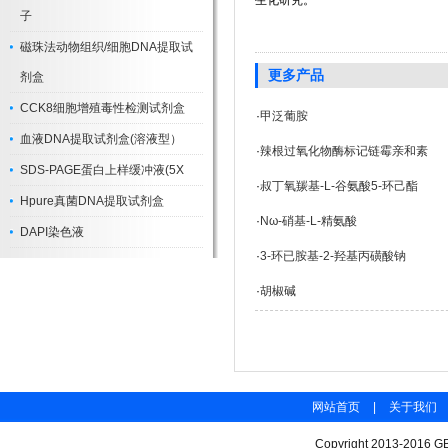
生化研究。
子
磁珠法动物组织/细胞DNA提取试
更多产品
剂盒
CCK8细胞增殖毒性检测试剂盒
·
甲泛葡胺
血液DNA提取试剂盒(溶液型）
·
辣根过氧化物酶标记链霉亲和素
SDS-PAGE蛋白上样缓冲液(5X
·
叔丁氧羰基-L-谷氨酸5-环己酯
Hpure真菌DNA提取试剂盒
·
Nω-硝基-L-精氨酸
DAPI染色液
·
3-环已胺基-2-羟基丙磺酸钠
·
胡椒碱
网站首页
|
关于我们
Copyright 2013-2016 GB