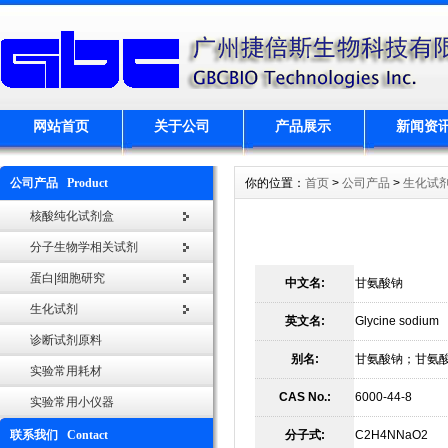
网站首页
关于公司
产品展示
新闻资
公司产品 Product
你的位置：
首页
>
公司产品
>
生化试
核酸纯化试剂盒
分子生物学相关试剂
蛋白|细胞研究
中文名:
甘氨酸钠
生化试剂
英文名:
Glycine sodium
诊断试剂原料
别名:
甘氨酸钠；甘氨
实验常用耗材
CAS No.:
6000-44-8
实验常用小仪器
联系我们 Contact
分子式:
C2H4NNaO2