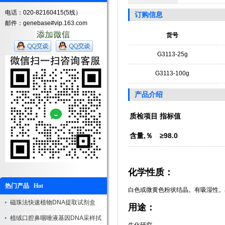
电话：020-82160415(5线）
订购信息
邮件：genebase#vip.163.com
货号
G3113-25g
G3113-100g
产品介绍
质检项目
指标值
含量,％
≥98.0
化学性质：
热门产品 Hot
白色或微黄色粉状结晶。有吸湿性。
磁珠法快速植物DNA提取试剂盒
用途：
植绒口腔鼻咽唾液基因DNA采样拭