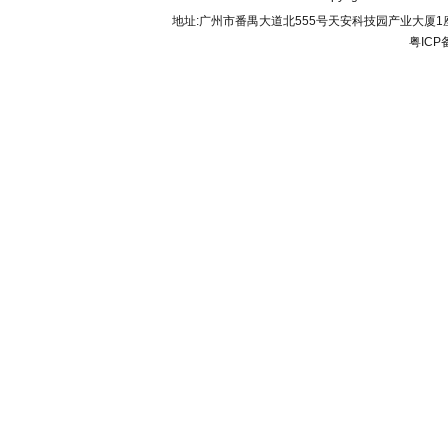
地址:广州市番禺大道北555号天安科技园产业大厦1座206 联
粤ICP