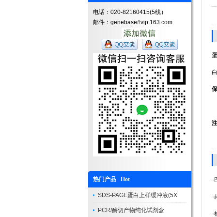
电话：020-82160415(5线）
邮件：genebase#vip.163.com
蛋
热门产品 Hot
·
SDS-PAGE蛋白上样缓冲液(5X
·
PCR/酶切产物纯化试剂盒
·