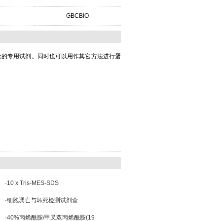
GBCBIO
测定试剂盒的专用试剂。同时也可以用作其它方法进行蛋
·
10 x Tris-MES-SDS
·
细胞凋亡与坏死检测试剂盒
·
40%丙烯酰胺/甲叉双丙烯酰胺(19