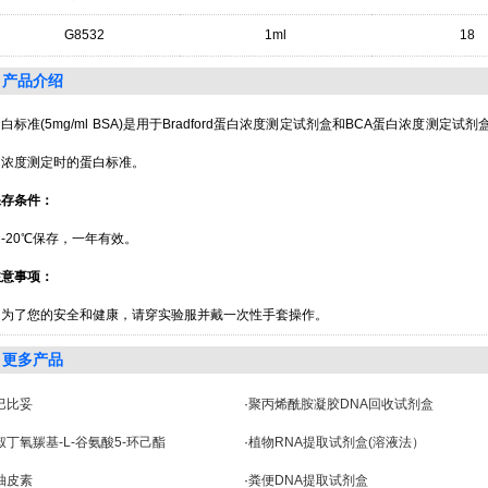
G8532
1ml
18
产品介绍
白标准(5mg/ml BSA)是用于Bradford蛋白浓度测定试剂盒和BCA蛋白浓度
白浓度测定时的蛋白标准。
保存条件：
-20℃保存，一年有效。
注意事项：
为了您的安全和健康，请穿实验服并戴一次性手套操作。
更多产品
巴比妥
·
聚丙烯酰胺凝胶DNA回收试剂盒
叔丁氧羰基-L-谷氨酸5-环己酯
·
植物RNA提取试剂盒(溶液法）
柚皮素
·
粪便DNA提取试剂盒