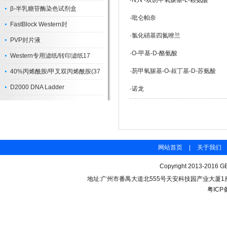
·
N,N‘-双芴甲氧羰基-L-赖氨酸
β-半乳糖苷酶染色试剂盒
·
吡仑帕奈
FastBlock Western封
·
氯化硝基四氮唑兰
PVP封片液
·
O-甲基-D-酪氨酸
Western专用滤纸/转印滤纸17
·
芴甲氧羰基-O-叔丁基-D-苏氨酸
40%丙烯酰胺/甲叉双丙烯酰胺(37
D2000 DNA Ladder
·
诺龙
网站首页
|
关于我们
Copyright 2013-2016 GB
地址:广州市番禺大道北555号天安科技园产业大厦1座206 联
粤ICP