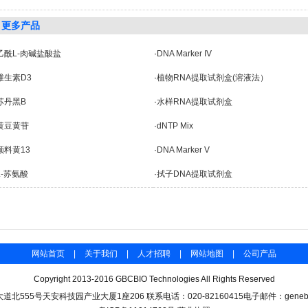
更多产品
乙酰L-肉碱盐酸盐
·
DNA Marker IV
维生素D3
·
植物RNA提取试剂盒(溶液法）
苏丹黑B
·
水样RNA提取试剂盒
黄豆黄苷
·
dNTP Mix
颜料黄13
·
DNA Marker V
L-苏氨酸
·
拭子DNA提取试剂盒
网站首页
|
关于我们
|
人才招聘
|
网站地图
|
公司产品
Copyright 2013-2016 GBCBIO Technologies All Rights Reserved
北555号天安科技园产业大厦1座206 联系电话：020-82160415电子邮件：genebase#