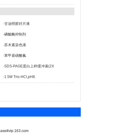
·
甘油明胶封片液
·
磷酸酶抑制剂
·
苏木素染色液
·
苯甲基磺酰氟
·
SDS-PAGE蛋白上样缓冲液(2X
·
1.5M Tris-HCl,pH8.
vip.163.com