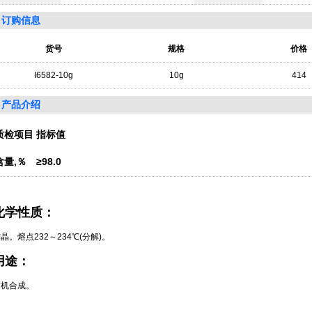
订购信息
货号
规格
价格
I6582-10g
10g
414
产品介绍
质检项目
指标值
含量,％
≥98.0
化学性质：
晶。熔点232～234℃(分解)。
用途：
有机合成。