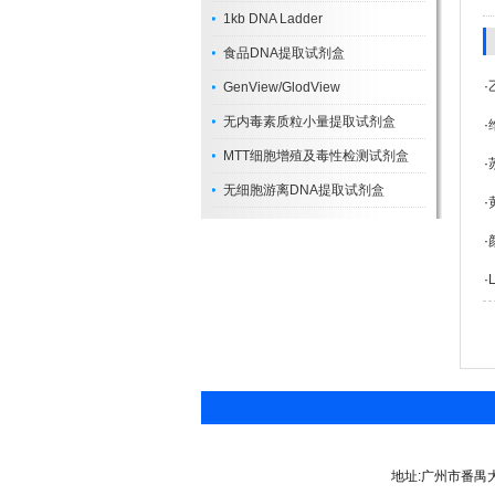
1kb DNA Ladder
食品DNA提取试剂盒
·
GenView/GlodView
无内毒素质粒小量提取试剂盒
·
MTT细胞增殖及毒性检测试剂盒
·
无细胞游离DNA提取试剂盒
·
·
·
地址:广州市番禺大道