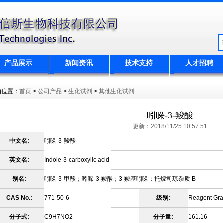
产品展示
新闻资讯
技术支持
人才招聘
的位置：
首页
>
公司产品
>
生化试剂
>
其他生化试剂
吲哚-3-羧酸
更新：2018/11/25 10:57:51
中文名:
吲哚-3-羧酸
英文名:
Indole-3-carboxylic acid
别名:
吲哚-3-甲酸；吲哚-3-羧酸；3-羧基吲哚；托烷司琼杂质 B
CAS No.:
771-50-6
级别:
Reagent Gr
分子式:
C9H7NO2
分子量:
161.16