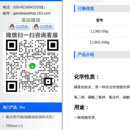
电话：020-82160415(5线）
订购信息
邮件：genebase#vip.163.com
货号
L1362-50g
L1362-200g
产品介绍
化学性质：
橘黄色粉末。系一种综合性细胞培养
氢二钠、磷酸二氢钾、氯化钙、碳酸钠
用途：
热门产品 Hot
氯仿替代物(核酸抽提辅助试剂）
一般细胞培养。
TRNsol LS