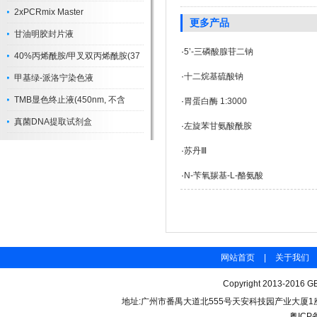
2xPCRmix Master
更多产品
甘油明胶封片液
·
5’-三磷酸腺苷二钠
40%丙烯酰胺/甲叉双丙烯酰胺(37
·
十二烷基硫酸钠
甲基绿-派洛宁染色液
TMB显色终止液(450nm, 不含
·
胃蛋白酶 1:3000
真菌DNA提取试剂盒
·
左旋苯甘氨酸酰胺
·
苏丹Ⅲ
·
N-苄氧羰基-L-酪氨酸
网站首页
|
关于我们
Copyright 2013-2016 GB
地址:广州市番禺大道北555号天安科技园产业大厦1座206 联
粤ICP