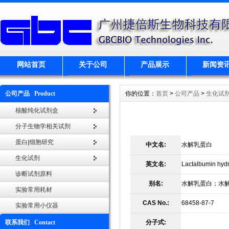
网站首页
关于公司
产品展示
新闻资
公司产品 Product
你的位置：
首页
>
公司产品
>
生化试
核酸纯化试剂盒
分子生物学相关试剂
蛋白|细胞研究
中文名:
水解乳蛋白
生化试剂
英文名:
Lactalbumin hydr
诊断试剂原料
别名:
水解乳蛋白；水
实验常用耗材
CAS No.:
68458-87-7
实验常用小仪器
联系我们 Contact
分子式: