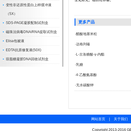
生化研究。组织培养基。
变性非还原性蛋白上样缓冲液
（5X）
更多产品
SDS-PAGE凝胶配制试剂盒
磁珠法病毒DNA/RNA提取试剂盒
·
醋酸地塞米松
Elisa包被液
·
达格列嗪
EDTA抗原修复液(50X)
·
L-古洛糖酸-γ-内酯
琼脂糖凝胶DNA回收试剂盒
·
乳糖
·
4-乙酰氨基酚
·
无水碳酸钾
网站首页
|
关于我们
Copyright 2013-2016 GB