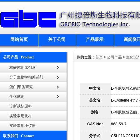
网站首页
关于公司
产品展示
新闻资
公司产品 Product
你的位置：
首页
>
公司产品
>
生化试
核酸纯化试剂盒
分子生物学相关试剂
蛋白|细胞研究
中文名:
L-半胱氨酸乙酯
生化试剂
英文名:
L-Cysteine ethyl 
诊断试剂原料
别名:
L-半胱氨酸乙酯，
实验常用耗材
CAS No.:
868-59-7
实验常用小仪器
联系我们 Contact
分子式:
C5H11NO2S.HC