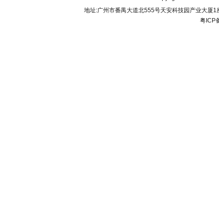
地址:广州市番禺大道北555号天安科技园产业大厦1座206 联
粤ICP