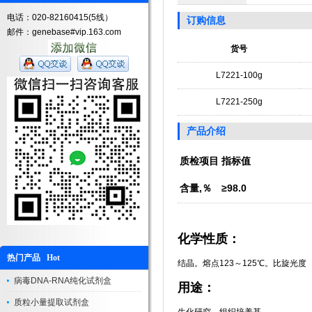
电话：020-82160415(5线）
订购信息
邮件：genebase#vip.163.com
货号
L7221-100g
L7221-250g
产品介绍
质检项目
指标值
含量,％
≥98.0
化学性质：
热门产品 Hot
结晶。熔点123～125℃。比旋光度［α］2
病毒DNA-RNA纯化试剂盒
用途：
质粒小量提取试剂盒