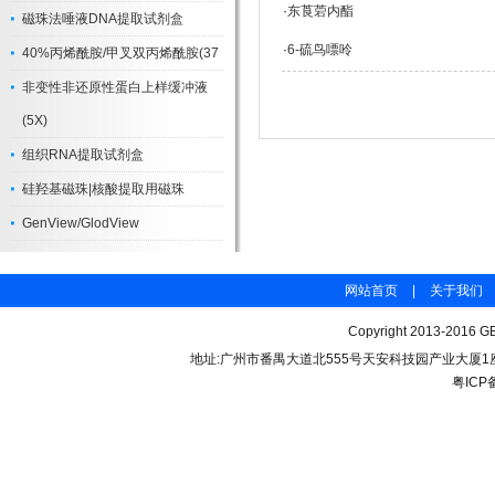
·
东莨菪内酯
磁珠法唾液DNA提取试剂盒
·
6-硫鸟嘌呤
40%丙烯酰胺/甲叉双丙烯酰胺(37
非变性非还原性蛋白上样缓冲液
(5X)
组织RNA提取试剂盒
硅羟基磁珠|核酸提取用磁珠
GenView/GlodView
网站首页
|
关于我们
Copyright 2013-2016 GB
地址:广州市番禺大道北555号天安科技园产业大厦1座206 联
粤ICP