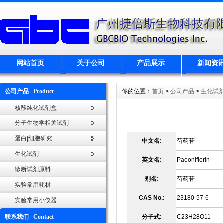
网站首页
关于公司
产品展示
新闻资
公司产品 Product
你的位置：
首页
>
公司产品
>
生化试
核酸纯化试剂盒
分子生物学相关试剂
蛋白|细胞研究
中文名:
芍药苷
生化试剂
英文名:
Paeoniflorin
诊断试剂原料
别名:
芍药苷
实验常用耗材
CAS No.:
23180-57-6
实验常用小仪器
联系我们 Contact
分子式:
C23H28O11