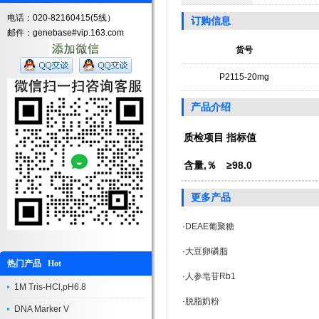
电话：020-82160415(5线）
订购信息
邮件：genebase#vip.163.com
货号
P2115-20mg
产品介绍
质检项目
指标值
含量,％
≥98.0
更多产品
·
DEAE葡聚糖
·
大豆卵磷脂
热门产品 Hot
·
人参皂苷Rb1
1M Tris-HCl,pH6.8
·
脱脂奶粉
DNA Marker V