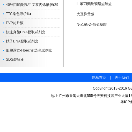
·
L-苯丙氨酸苄酯盐酸盐
40%丙烯酰胺/甲叉双丙烯酰胺(29
TTC染色液(2%)
·
大豆异黄酮
PVP封片液
·
N-乙酰-D-葡萄糖胺
快速真菌DNA提取试剂盒
拭子DNA提取试剂盒
细胞凋亡-Hoechst染色试剂盒
SDS裂解液
网站首页
|
关于我们
Copyright 2013-2016 GB
地址:广州市番禺大道北555号天安科技园产业大厦1座206 联
粤ICP