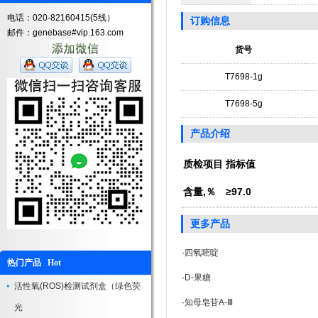
电话：020-82160415(5线）
订购信息
邮件：genebase#vip.163.com
货号
T7698-1g
T7698-5g
产品介绍
质检项目
指标值
含量,％
≥97.0
更多产品
·
四氧嘧啶
热门产品 Hot
·
D-果糖
活性氧(ROS)检测试剂盒（绿色荧
·
知母皂苷A-Ⅲ
光