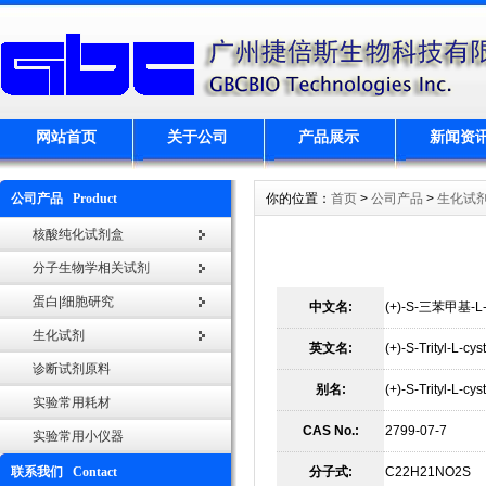
网站首页
关于公司
产品展示
新闻资
公司产品 Product
你的位置：
首页
>
公司产品
>
生化试
核酸纯化试剂盒
分子生物学相关试剂
蛋白|细胞研究
中文名:
(+)-S-三苯甲基-
生化试剂
英文名:
(+)-S-Trityl-L-cys
诊断试剂原料
别名:
(+)-S-Trityl-L-cy
实验常用耗材
CAS No.:
2799-07-7
实验常用小仪器
联系我们 Contact
分子式:
C22H21NO2S