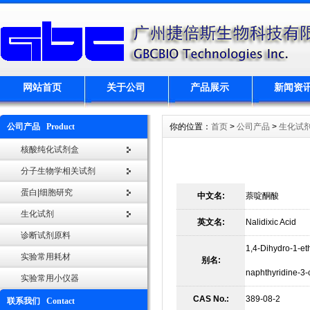
网站首页
关于公司
产品展示
新闻资
公司产品 Product
你的位置：
首页
>
公司产品
>
生化试
核酸纯化试剂盒
分子生物学相关试剂
蛋白|细胞研究
中文名:
萘啶酮酸
生化试剂
英文名:
Nalidixic Acid
诊断试剂原料
1,4-Dihydro-1-et
实验常用耗材
别名:
naphthyridine-3-
实验常用小仪器
CAS No.:
389-08-2
联系我们 Contact