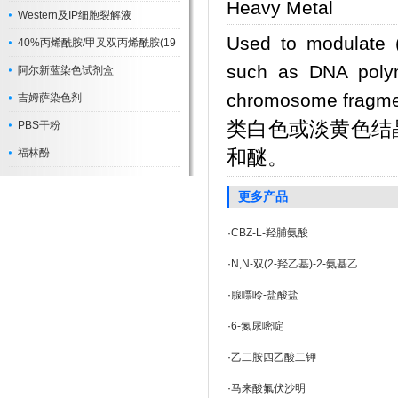
Heavy Metal
Western及IP细胞裂解液
Used to modulate (
40%丙烯酰胺/甲叉双丙烯酰胺(19
such as DNA polym
阿尔新蓝染色试剂盒
chromosome fragme
吉姆萨染色剂
类白色或淡黄色结
PBS干粉
和醚。
福林酚
更多产品
·
CBZ-L-羟脯氨酸
·
N,N-双(2-羟乙基)-2-氨基乙
·
腺嘌呤-盐酸盐
·
6-氮尿嘧啶
·
乙二胺四乙酸二钾
·
马来酸氟伏沙明