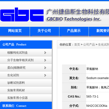
网站首页
关于公司
产品展示
新闻资
公司产品 Product
你的位置：
首页
>
公司产品
>
生化试
核酸纯化试剂盒
分子生物学相关试剂
蛋白|细胞研究
中文名:
草氨酸钠
生化试剂
英文名:
Sodium oxamate
诊断试剂原料
别名:
草氮酸钠；氨氧
实验常用耗材
CAS No.:
565-73-1
实验常用小仪器
联系我们 Contact
分子式:
NH2COCOONa