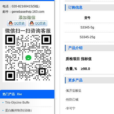
电话：020-82160415(5线）
订购信息
邮件：genebase#vip.163.com
货号
S3345-5g
S3345-25g
产品介绍
质检项目
指标值
含量,％
≥98.0
更多产品
·
氮芥盐酸盐
热门产品 Hot
·
粉防己碱
Tris-Glycine Buffe
·
辛可宁
蛋白酶抑制剂(动物）