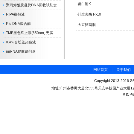
·
蛋白酶K
聚丙烯酰胺凝胶DNA回收试剂盒
RIPA裂解液
·
纤维素酶 R-10
Pfu DNA聚合酶
·
大豆卵磷脂
TMB显色终止液(650nm, 无腐
0.4%台盼蓝染色液
miRNA提取试剂盒
网站首页
|
关于我们
Copyright 2013-2016 GB
地址:广州市番禺大道北555号天安科技园产业大厦1座206 联
粤ICP