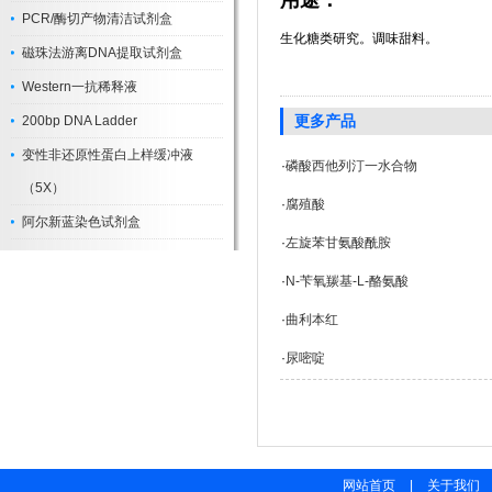
用途：
PCR/酶切产物清洁试剂盒
生化糖类研究。调味甜料。
磁珠法游离DNA提取试剂盒
Western一抗稀释液
更多产品
200bp DNA Ladder
变性非还原性蛋白上样缓冲液
·
磷酸西他列汀一水合物
（5X）
·
腐殖酸
阿尔新蓝染色试剂盒
·
左旋苯甘氨酸酰胺
·
N-苄氧羰基-L-酪氨酸
·
曲利本红
·
尿嘧啶
网站首页
|
关于我们