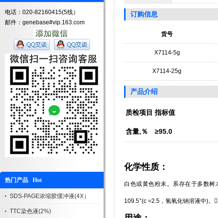
电话：020-82160415(5线）
订购信息
邮件：genebase#vip.163.com
货号
X7114-5g
X7114-25g
产品介绍
质检项目
指标值
含量,％
≥95.0
化学性质：
热门产品 Hot
白色或黄色粉末。系存在于多数树木中
SDS-PAGE浓缩胶缓冲液(4X）
109.5°(c =2.5，氢氧化钠溶液中)。
TTC染色液(2%)