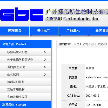
网站首页
关于公司
产品展示
新闻资
公司产品 Product
你的位置：
首页
>
公司产品
>
生化试
核酸纯化试剂盒
分子生物学相关试剂
蛋白|细胞研究
中文名:
木聚糖
生化试剂
英文名:
Xylan from corn
诊断试剂原料
别名:
木聚糖；半木质
实验常用耗材
CAS No.:
9014-63-5
实验常用小仪器
联系我们 Contact
分子式:
(C5H8O4)n